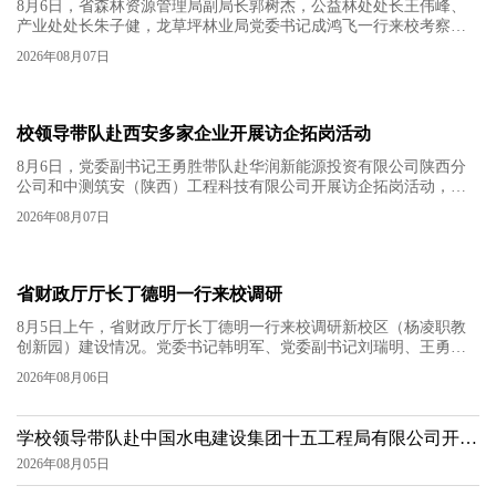
8月6日，省森林资源管理局副局长郭树杰，公益林处处长王伟峰、
产业处处长朱子健，龙草坪林业局党委书记成鸿飞一行来校考察交
流，副校长祝战斌出席座谈会。祝战斌对郭树杰一行来校表示欢
2026年08月07日
迎，向省森林资源管理局长期以来对学校的关心支持表示感谢。他
希望省森林资源管理局一如既往支持学校建设发展，学校将持续发
挥人才、技术、科研核心优势，进一步深化与省森林资源管理局及
所属林业局在实习实训、科研服务和职工技能培训等领域的务实合
校领导带队赴西安多家企业开展访企拓岗活动
作，...
8月6日，党委副书记王勇胜带队赴华润新能源投资有限公司陕西分
公司和中测筑安（陕西）工程科技有限公司开展访企拓岗活动，企
业负责人等参加座谈。王勇胜一行实地参观了企业文化长廊和重点
2026年08月07日
实验室，详细了解企业的发展历程、业务板块和前沿技术创新成
果。会上，校企双方围绕人才培养、科研攻关、学生就业等方向深
入交流。王勇胜表示，学校要主动适应建筑行业转型升级的需求，
将新能源基建标准、建筑检测鉴定及加固等产业前沿技术内容植入
省财政厅厅长丁德明一行来校调研
课程体系，...
8月5日上午，省财政厅厅长丁德明一行来校调研新校区（杨凌职教
创新园）建设情况。党委书记韩明军、党委副书记刘瑞明、王勇胜
陪同调研。丁德明一行调研了现代农业产教融合实训楼、京东产业
2026年08月06日
学院、1号学生公寓楼，实地查看了操场、餐厅、校园环境及正在建
设区域，高度肯定了学校办学历史和成效，对学校高起点规划、高
标准建设新校区（杨凌职教创新园）表示认可。韩明军对调研组一
学校领导带队赴中国水电建设集团十五工程局有限公司开展
行表示欢迎，对省财政厅一直以来的支持和关心表示感谢。...
访企拓岗活动
2026年08月05日