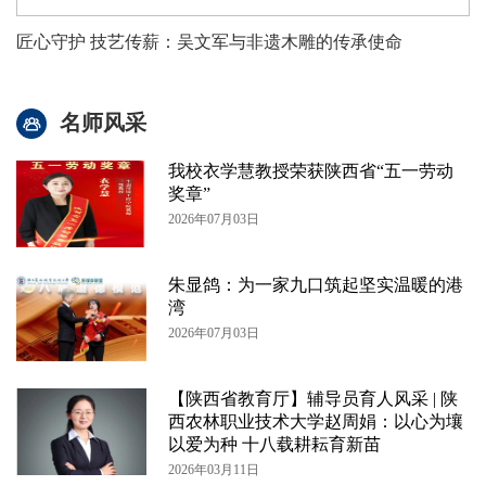
匠心守护 技艺传薪：吴文军与非遗木雕的传承使命
名师风采
我校衣学慧教授荣获陕西省“五一劳动
奖章”
2026年07月03日
朱显鸽：为一家九口筑起坚实温暖的港
湾
2026年07月03日
【陕西省教育厅】辅导员育人风采 | 陕
西农林职业技术大学赵周娟：以心为壤
以爱为种 十八载耕耘育新苗
2026年03月11日