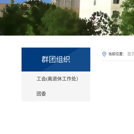
首
当前位置：
群团组织
工会(离退休工作处）
团委