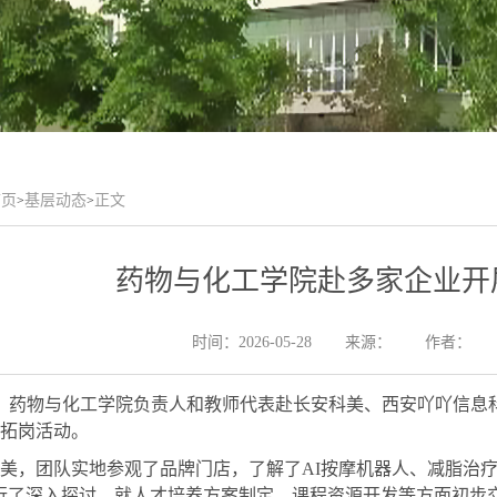
首页
基层动态
正文
>
>
药物与化工学院赴多家企业开
时间：2026-05-28
来源：
作者：
，
药物与化工学院
负责人和
教师
代表
赴长安科美、西安吖吖信息
拓岗
活动
。
美，
团队
实地参观了品牌门店，
了解了
AI按摩机器人、减脂治
行了深入探讨，就人才培养方案制定、课程资源开发等方面初步