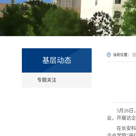
当前位置：
基层动态
专题关注
5月26日
业，开
展访企
在长安科
企业学院
”
进