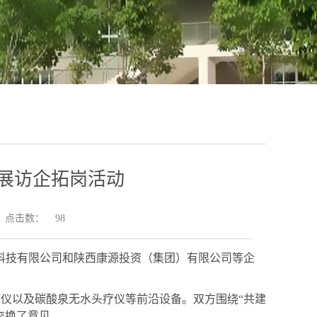
展访企拓岗活动
点击数：
98
科技有限公司
和
陕西康源投资（集团）有限公司
等企
疗仪以及碳酸
泉
无水头疗仪等前沿设备。双方围绕
“
共建
交换了意见。