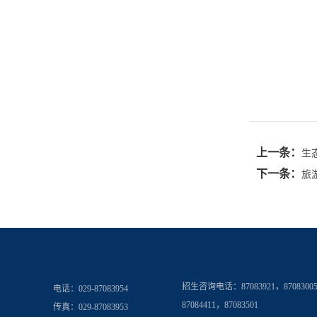
上一条：
生
下一条：
旅
招生咨询电话：
87083921，8708300
电话：029-87083954
87084411，87083501
传真：029-87083953