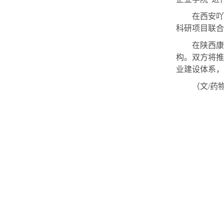
在西安吖
科研项目联合
在陕西康
构。双方将推
业建设体系，
（文
/药