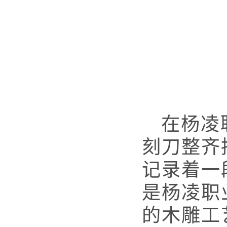
在杨凌
刻刀整齐
记录着一
是杨凌职
的木雕工