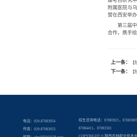
建考古研究
附属医院与
营在西安举办
第三届
合作，携手绘
上一条：
【
下一条：
【
招生咨询电话：
87083921，8708300
电话：029-87083954
87084411，87083501
传真：029-87083953
COPYRIGHT © 陕西农林职业技术大学 