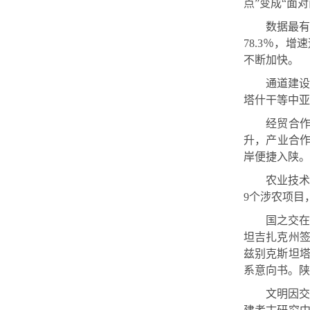
点”变成“面
数据最有
78.3％，
不断加快。
通道建设
塔什干等中亚
经贸合
升，产业合作
岸便捷入陕。
农业技术
9个涉农项目
国之交
坦吉扎克州
兹别克斯坦
系意向书。陕
文明因