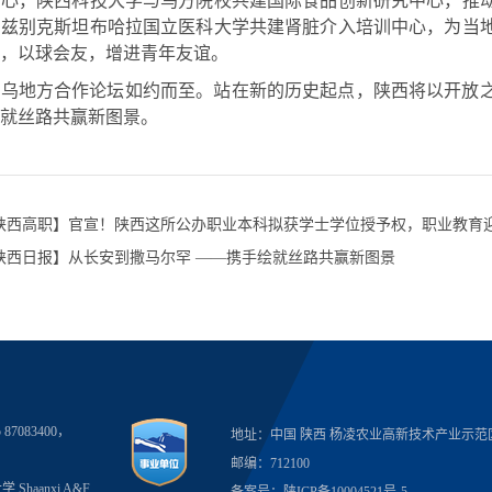
中心，陕西科技大学与乌方院校共建国际食品创新研究中心，推
乌兹别克斯坦布哈拉国立医科大学共建肾脏介入培训中心，为当
，以球会友，增进青年友谊。
中乌地方合作论坛如约而至。站在新的历史起点，陕西将以开放
就丝路共赢新图景。
陕西高职】官宣！陕西这所公办职业本科拟获学士学位授予权，职业教育
陕西日报】从长安到撒马尔罕 ——携手绘就丝路共赢新图景
5 87083400，
地址：中国 陕西 杨凌农业高新技术产业示范区
邮编：712100
Shaanxi A&F