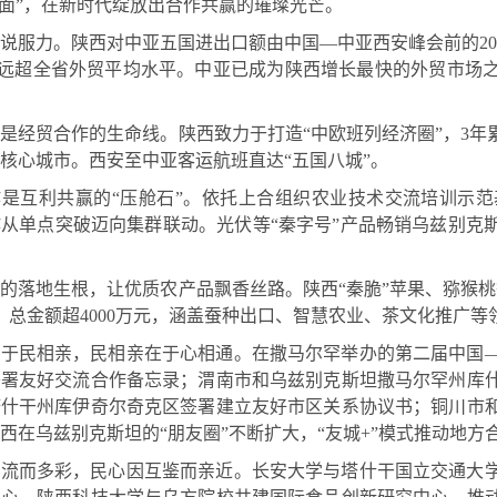
对面”，在新时代绽放出合作共赢的璀璨光芒。
说服力。陕西对中亚五国进出口额由中国—中亚西安峰会前的20.8亿
增速远超全省外贸平均水平。中亚已成为陕西增长最快的外贸市
是经贸合作的生命线。陕西致力于打造“中欧班列经济圈”，3年累
核心城市。西安至中亚客运航班直达“五国八城”。
作是互利共赢的“压舱石”。依托上合组织农业技术交流培训示
从单点突破迈向集群联动。光伏等“秦字号”产品畅销乌兹别克
的落地生根，让优质农产品飘香丝路。陕西“秦脆”苹果、猕猴桃等
，总金额超4000万元，涵盖蚕种出口、智慧农业、茶文化推广
在于民相亲，民相亲在于心相通。在撒马尔罕举办的第二届中国
签署友好交流合作备忘录；渭南市和乌兹别克斯坦撒马尔罕州库
塔什干州库伊奇尔奇克区签署建立友好市区关系协议书；铜川市
西在乌兹别克斯坦的“朋友圈”不断扩大，“友城+”模式推动地方
交流而多彩，民心因互鉴而亲近。长安大学与塔什干国立交通大