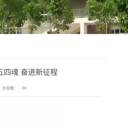
五四魂 奋进新征程
点击数：
88