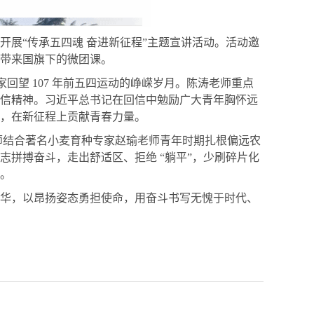
开展
“传承五四魂 奋进新征程”主题宣讲活动。活动邀
涛带来国旗下的微团课。
家回望 107 年前五四运动的峥嵘岁月。陈涛老师重点
信精神。习近平总书记在回信中勉励广大青年胸怀远
，在新征程上贡献青春力量。
老师结合著名小麦育种专家赵瑜老师青年时期扎根偏远农
拼搏奋斗，走出舒适区、拒绝 “躺平”，少刷碎片化
量。
华，以昂扬姿态勇担使命，用奋斗书写无愧于时代、