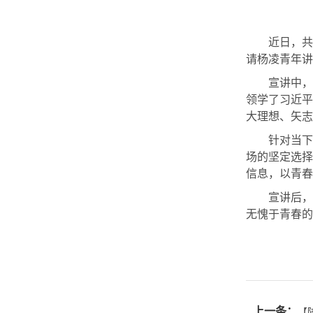
近日，共
请杨凌青年
宣讲中，
领学了习近平
大理想、矢
针对当下
场的坚定选择
信息，以青
宣讲后，
无愧于青春的
上一条：
【