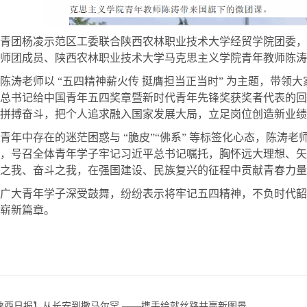
青团杨凌示范区工委联合陕西农林职业技术大学经贸学院团委，
讲师团成员、陕西农林职业技术大学马克思主义学院青年教师陈
陈涛老师以
“五四精神薪火传 挺膺担当正当时” 为主题，带领大
总书记给中国青年五四奖章暨新时代青年先锋奖获奖者代表的回
志拼搏奋斗，把个人追求融入国家发展大局，立足岗位创造新业绩
青年中存在的迷茫困惑与
“脆皮”“佛系” 等标签化心态，陈涛
，号召全体青年学子牢记习近平总书记嘱托，胸怀远大理想、矢志
春之我、奋斗之我，在强国建设、民族复兴的征程中贡献青春力
广大青年学子深受鼓舞，纷纷表示将牢记五四精神，不负时代韶
崭新篇章。
陕西日报】从长安到撒马尔罕 ——携手绘就丝路共赢新图景