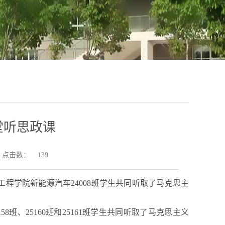
堂听思政课
点击数：
139
电工程学院新能源汽车24008班学生共同听取了马克思主
158
班、
25160
班和
25161班学生共同听取了马克思主义