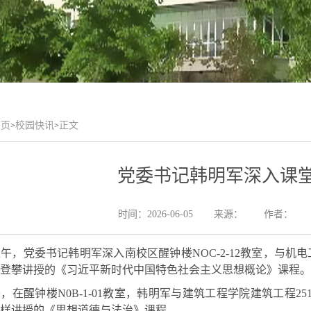
首页
校园快讯
正文
>
>
党委书记韩明军深入课
时间：2026-06-05
来源：
作者：
上午，党委书记韩明军深入南校区醒钟楼NOC-2-12教室，与机
登攀讲授的《习近平新时代中国特色社会主义思想概论》课程。
午
，
在
醒钟楼
N0B-1-01教室，
韩明军
与建筑工程学院
建筑工程
25
样讲授的《思想道德与法治》课程。