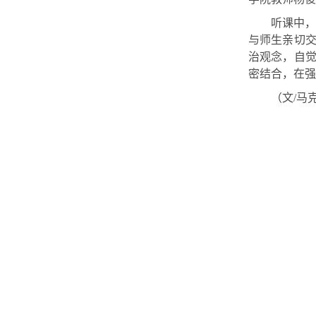
听课中
与
师生
亲切
治观念，自
密结合，在强
（文
/马