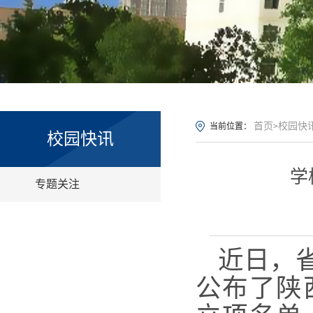
首页
校园快
当前位置：
>
校园快讯
学
专题关注
近日，
公布了陕