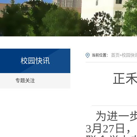
首页
校园快
当前位置：
>
校园快讯
正
专题关注
为进一
3月27日